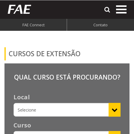
most
o
men
FAE Connect
Contato
do
site
CURSOS DE
EXTENSÃO
QUAL CURSO ESTÁ PROCURANDO?
Local
Curso