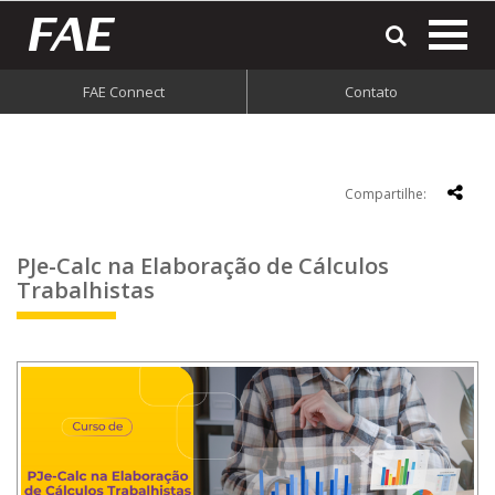
most
o
men
FAE Connect
Contato
do
site
Compartilhe:
PJe-Calc na Elaboração de Cálculos
Trabalhistas