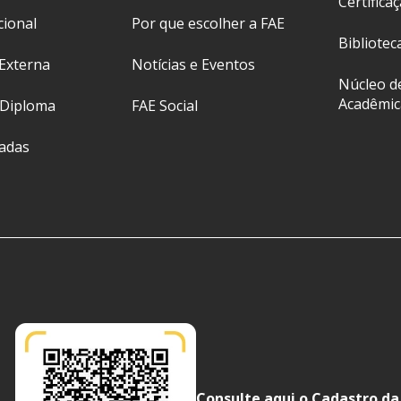
Certifica
cional
Por que escolher a FAE
Bibliotec
Externa
Notícias e Eventos
Núcleo d
Acadêmic
 Diploma
FAE Social
ladas
Consulte aqui o Cadastro da