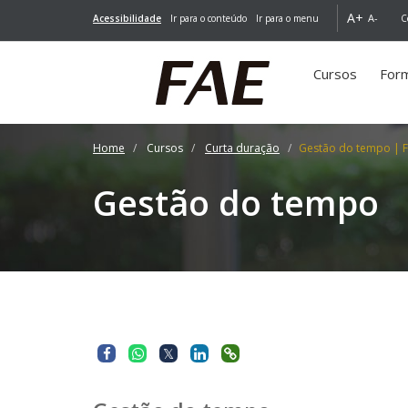
A+
A-
Acessibilidade
Ir para o conteúdo
Ir para o menu
C
Cursos
For
(você
está
aqui)
Home
Cursos
Curta duração
Gestão do tempo | FA
Gestão do tempo