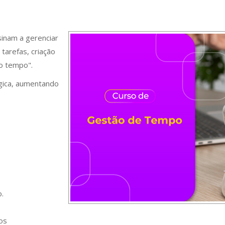
sinam a gerenciar
tarefas, criação
do tempo".
gica, aumentando
o.
los