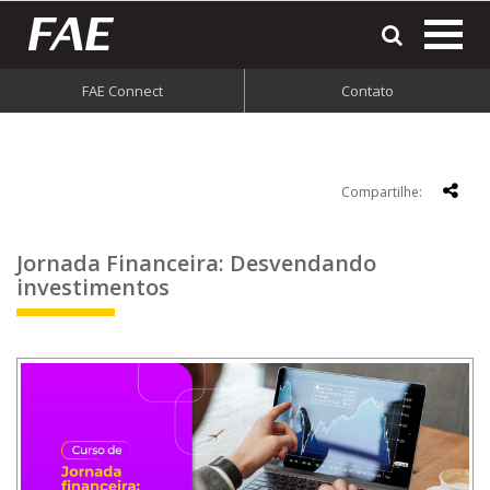
most
o
men
FAE Connect
Contato
do
site
Compartilhe:
Jornada Financeira: Desvendando
investimentos