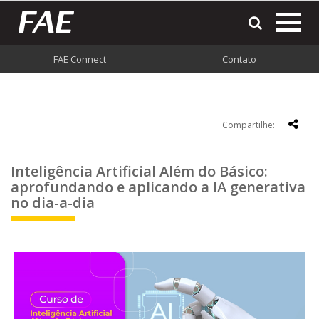
most
o
men
FAE Connect
Contato
do
site
Compartilhe:
Inteligência Artificial Além do Básico:
aprofundando e aplicando a IA generativa
no dia-a-dia