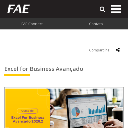
most
o
men
FAE Connect
Contato
do
site
Compartilhe:
Excel for Business Avançado