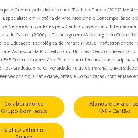
squisa Cinema, pela Universidade Tuiuti do Paraná (2022).Mestr
). Especialista em História da Arte Moderna e Contemporânea pel
 de Negócios Inovadores pelo Centro Universitário Internaciona
 Artes do Paraná (2006) e Tecnólogo em Marketing pelo Centro Uni
l de Educação Tecnológica do Paraná (1990). Professor/diretor 
l e Assessor da Pró-reitoria do UniBrasil Centro Universitário.
 FAE Centro Universitário. Professor referencial das disciplinas
e Pós-Graduação na Universidade Tuiuti do Paraná, Universidade 
eendedorismo, Criatividade, Artes e Comunicação, com ênfase em
Colaboradores
Alunos e ex-aluno
Grupo Bom Jesus
FAE - Cartão
Público externo -
Boleto