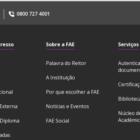
0800 727 4001
gresso
Sobre a FAE
Serviços
Palavra do Reitor
Autentic
documen
A Instituição
Certifica
cional
Por que escolher a FAE
Bibliotec
Externa
Notícias e Eventos
Núcleo d
Acadêmic
 Diploma
FAE Social
ladas