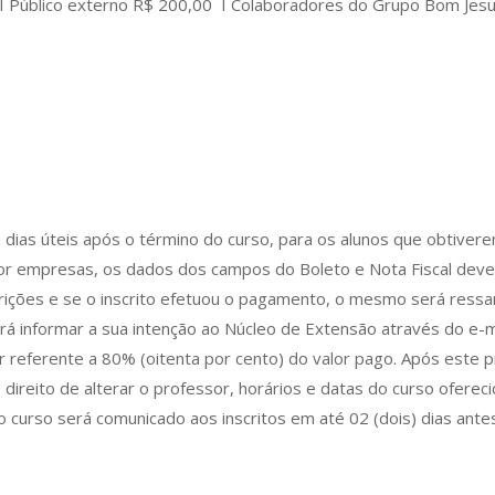
 I Público externo R$ 200,00 I Colaboradores do Grupo Bom Jes
0 dias úteis após o término do curso, para os alunos que obtiver
por empresas, os dados dos campos do Boleto e Nota Fiscal de
rições e se o inscrito efetuou o pagamento, o mesmo será ressarc
verá informar a sua intenção ao Núcleo de Extensão através do e
or referente a 80% (oitenta por cento) do valor pago. Após este 
direito de alterar o professor, horários e datas do curso ofereci
 curso será comunicado aos inscritos em até 02 (dois) dias antes 