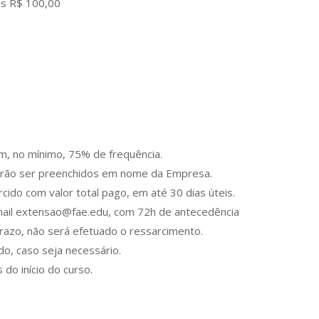
us R$ 100,00
em, no mínimo, 75% de frequência.
verão ser preenchidos em nome da Empresa.
ido com valor total pago, em até 30 dias úteis.
-mail extensao@fae.edu, com 72h de antecedência
prazo, não será efetuado o ressarcimento.
do, caso seja necessário.
do início do curso.