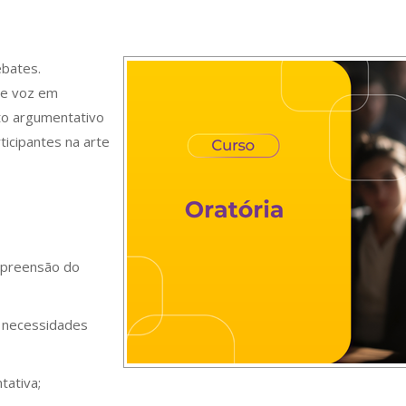
ebates.
de voz em
to argumentativo
ticipantes na arte
ompreensão do
e necessidades
tativa;