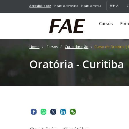
A+
A-
Acessibilidade
Ir para o conteúdo
Ir para o menu
C
Cursos
For
(você
está
aqui)
Home
Cursos
Curta duração
Curso de Oratória | 
Oratória - Curitiba