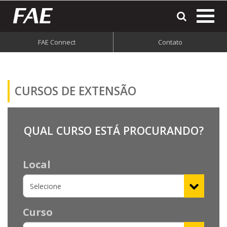
most
o
men
FAE Connect
Contato
do
site
CURSOS DE
EXTENSÃO
QUAL CURSO ESTÁ PROCURANDO?
Local
Curso