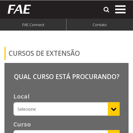
most
o
men
FAE Connect
Contato
do
site
CURSOS DE
EXTENSÃO
QUAL CURSO ESTÁ PROCURANDO?
Local
Curso