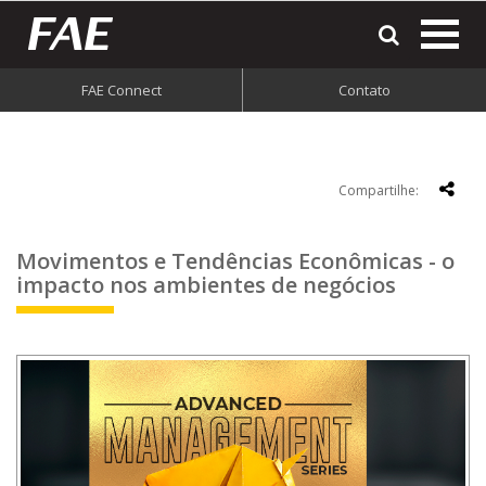
most
o
men
FAE Connect
Contato
do
site
Compartilhe:
Movimentos e Tendências Econômicas - o
impacto nos ambientes de negócios