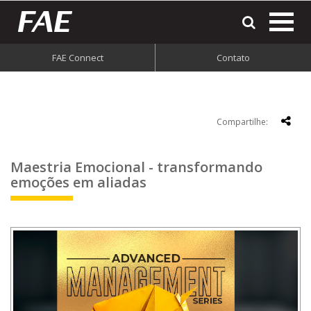
most
o
men
FAE Connect
Contato
do
site
Compartilhe:
Maestria Emocional - transformando
emoções em aliadas