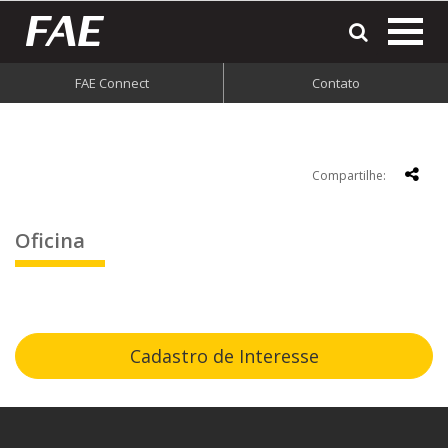
most
o
men
FAE Connect
Contato
do
site
Compartilhe:
Oficina
Cadastro de Interesse