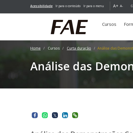
A+
A-
Acessibilidade
Ir para o conteúdo
Ir para o menu
C
Cursos
For
(você
está
aqui)
Home
Cursos
Curta duração
Análise das Demonst
Análise das Demon