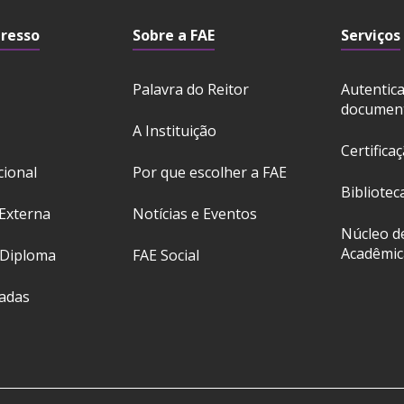
gresso
Sobre a FAE
Serviços
Palavra do Reitor
Autentic
documen
A Instituição
Certifica
cional
Por que escolher a FAE
Bibliotec
Externa
Notícias e Eventos
Núcleo d
Acadêmic
 Diploma
FAE Social
ladas