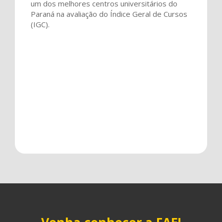
um dos melhores centros universitários do
tab
Paraná na avaliação do Índice Geral de Cursos
controls
(IGC).
or
hovering
the
mouse
pointer
over
images.
Use
the
tabs
or
the
previous
and