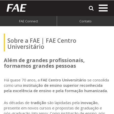
most
o
men
FAE Connect
Contato
do
site
Sobre a FAE | FAE Centro
Universitário
Além de grandes profissionais,
formamos grandes pessoas
Há quase 70 anos, a
FAE Centro Universitário
se consolida
como uma
instituição de ensino superior reconhecida
pela excelência de ensino e pela formação humanizada.
As décadas de
tradição
são lapidadas pela
inovação
,
presente em novos cursos e propostas de graduação e
pós-graduação
lato sensu
. Como instituição de ensino, nós