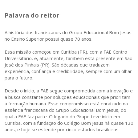
focus
Palavra do reitor
on
carousel
A história dos franciscanos do Grupo Educacional Bom Jesus
tab
no Ensino Superior possui quase 70 anos.
controls
or
Essa missão começou em Curitiba (PR), com a FAE Centro
Universitário, e, atualmente, também está presente em São
hovering
José dos Pinhais (PR). São décadas que traduzem
the
experiência, confiança e credibilidade, sempre com um olhar
mouse
para o futuro.
pointer
Desde o início, a FAE segue comprometida com a inovação e
over
a busca constante por soluções educacionais que priorizam
images.
a formação humana. Esse compromisso está enraizado na
essência franciscana do Grupo Educacional Bom Jesus, do
Use
qual a FAE faz parte. O legado do Grupo teve início em
the
Curitiba, com a fundação do Colégio Bom Jesus há quase 130
tabs
anos, e hoje se estende por cinco estados brasileiros.
or