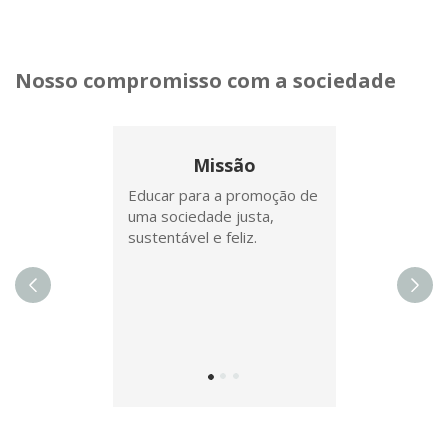
Nosso compromisso com a sociedade
Carousel
A
content
carousel
Missão
with
is
Educar para a promoção de
3
uma sociedade justa,
a
sustentável e feliz.
slides.
rotating
set
of
images,
rotation
stops
on
keyboard