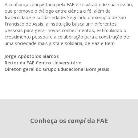
A confiança conquistada pela FAE é resultado de sua missão,
the
que promove o diálogo entre ciência e fé, além da
previous
fraternidade e solidariedade. Seguindo o exemplo de São
Francisco de Assis, a instituição busca unir diferentes
and
pessoas para gerar novos conhecimentos, estimulando o
next
crescimento pessoal e a colaboração para a construção de
buttons
uma sociedade mais justa e solidária, de Paz e Bem!
to
Jorge Apóstolos Siarcos
change
Reitor da FAE Centro Universitário
the
Diretor-geral do Grupo Educacional Bom Jesus
displayed
slide.
Conheça os
campi
da FAE