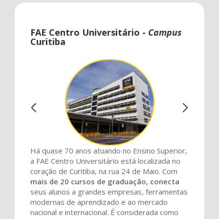
Carousel
A
FAE Centro Universitário -
Campus
content
carousel
Curitiba
with
is
4
a
slides.
rotating
set
of
images,
rotation
stops
Há quase 70 anos atuando no Ensino Superior,
on
a FAE Centro Universitário está localizada no
coração de Curitiba, na rua 24 de Maio. Com
keyboard
mais de 20 cursos de graduação, conecta
focus
seus alunos a grandes empresas, ferramentas
on
modernas de aprendizado e ao mercado
nacional e internacional. É considerada como
carousel