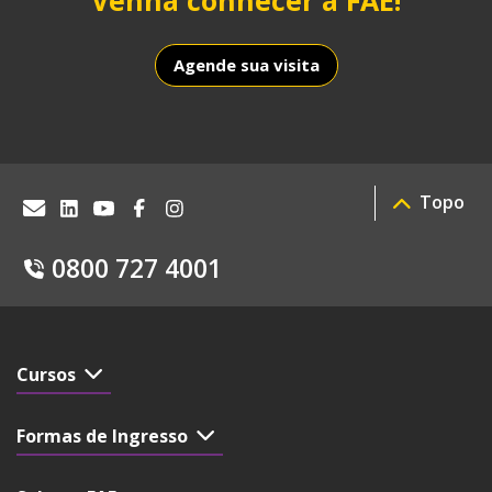
Venha conhecer a FAE!
next
buttons
Agende sua visita
to
change
the
displayed
Topo
slide.
0800 727 4001
Cursos
Formas de Ingresso