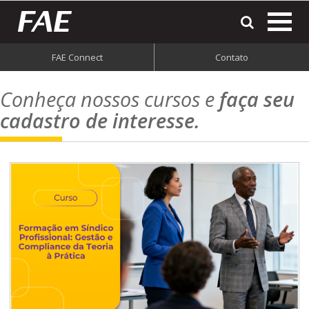
most
o
men
FAE Connect
Contato
do
Conheça nossos cursos e
faça seu
site
cadastro de interesse.