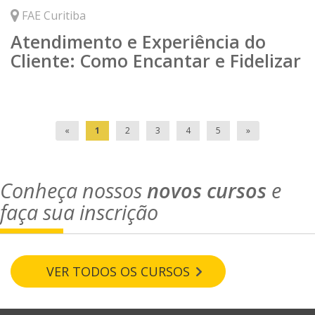
FAE Curitiba
Atendimento e Experiência do
Cliente: Como Encantar e Fidelizar
«
1
2
3
4
5
»
Conheça nossos
novos cursos
e
faça sua inscrição
VER TODOS OS CURSOS