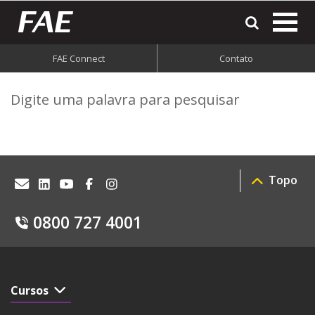
most
o
men
FAE Connect
Contato
do
Digite uma palavra para pesquisar
site
Topo
0800 727 4001
Cursos